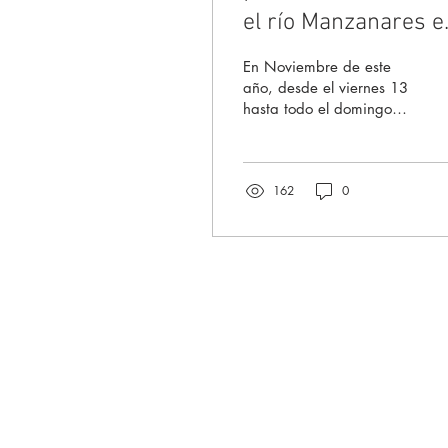
el río Manzanares e
noviembre!
En Noviembre de este
año, desde el viernes 13
hasta todo el domingo
15, se van a realizar
varias iniciativas de
observación de plantas
162
0
y...