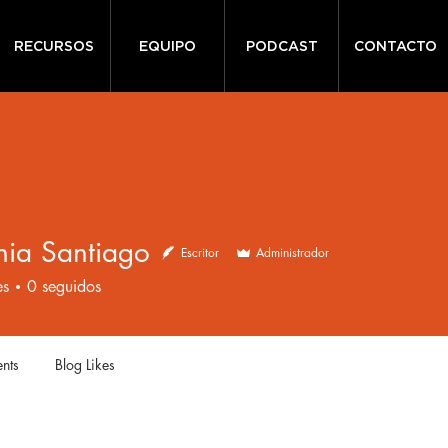
RECURSOS
EQUIPO
PODCAST
CONTACTO
nia Santiago
Escritor
Administrador
es
0
seguidos
nts
Blog Likes