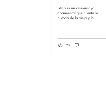
Istmo es un cine-ensayo
documental que cuenta la
historia de la vieja y la
nueva ciudad de
Federación, Entre Ríos,
Argentina.
520
1