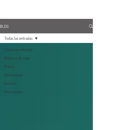
ÚNETE
BLOG
Todas las entradas
Todas las entradas
Bitácora de viaje
Prensa
Audiovisual
Eventos
Manzanares