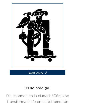
Episodio 3
El río pródigo
¡Ya estamos en la ciudad! ¿Cómo se
transforma el río en este tramo tan