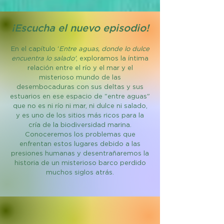
¡Escucha el nuevo episodio!
En el capítulo '
Entre aguas, donde lo dulce
encuentra lo salado'
,
exploramos la íntima
relación entre el río y el mar y el
misterioso mundo de las
desembocaduras con sus deltas y sus
estuarios en ese espacio de "entre aguas"
que no es ni río ni mar, ni dulce ni salado,
y es uno de los sitios más ricos para la
cría de la biodiversidad marina.
Conoceremos los problemas que
enfrentan estos lugares debido a las
presiones humanas y desentrañaremos la
historia de un misterioso barco perdido
muchos siglos atrás.