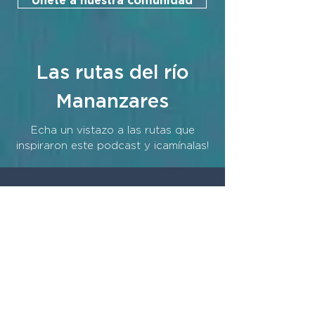
Únete a nuestra comunidad
Las rutas del río
Mananzares
Echa un vistazo a las rutas que
inspiraron este podcast y ¡camínalas!
TRAMO 1
Desde la Presa de El Pardo hasta
Somontes