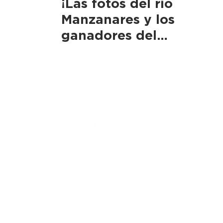
¡Las fotos del río
Manzanares y los
ganadores del
concurso!
Síguenos:
C/José Antonio Novais 12,
relagua@gmail.com
© 2020 Caminar El Agua
Política de privacid