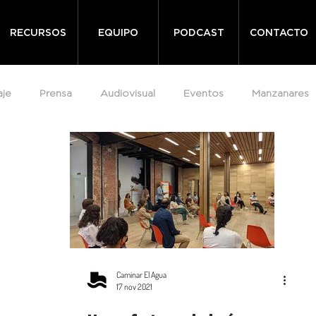
RECURSOS
EQUIPO
PODCAST
CONTACTO
aje
Prensa
Audiovisual
Eventos
Manzanares
Caminar El Agua
17 nov 2021