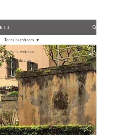
ÚNETE
BLOG
Todas las entradas
Todas las entradas
Bitácora de viaje
Prensa
Audiovisual
Eventos
Manzanares