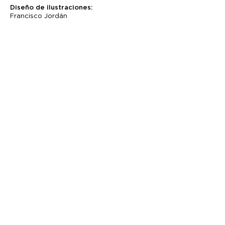
Diseño de ilustraciones:
Francisco Jordán
Con la colaboración de:
Síguenos:
caminarelagua@gmail.com
C/José Antonio Novais 12,
28040, Madrid