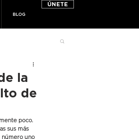
ÚNETE
BLOG
de la
alto de
amente poco. 
as sus más 
ca número uno 