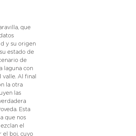
datos 
d y su origen 
 su estado de 
cenario de 
la laguna con 
alle. Al final 
 la otra 
uyen las 
 verdadera 
oveda. Esta 
ta que nos 
ezclan el 
el boj, cuyo 