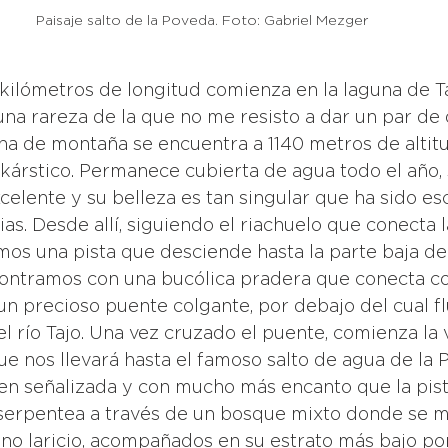
Paisaje salto de la Poveda. Foto: Gabriel Mezger 
una rareza de la que no me resisto a dar un par de 
una de montaña se encuentra a 1140 metros de altitu
y kárstico. Permanece cubierta de agua todo el año,
celente y su belleza es tan singular que ha sido es
rias. Desde allí, siguiendo el riachuelo que conecta 
emos una pista que desciende hasta la parte baja del v
contramos con una bucólica pradera que conecta con
un precioso puente colgante, por debajo del cual fl
l río Tajo. Una vez cruzado el puente, comienza la
ue nos llevará hasta el famoso salto de agua de la P
ien señalizada y con mucho más encanto que la pis
, serpentea a través de un bosque mixto donde se m
ino laricio, acompañados en su estrato más bajo por 