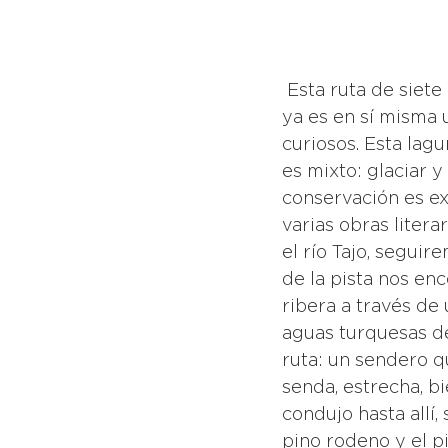
 Esta ruta de siete kilómetros de longitud comienza en la laguna de Taravilla, que 
ya es en sí misma 
curiosos. Esta lag
es mixto: glaciar 
conservación es ex
varias obras litera
el río Tajo, seguir
de la pista nos en
ribera a través de 
aguas turquesas de
ruta: un sendero q
senda, estrecha, b
condujo hasta allí
pino rodeno y el p