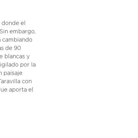
 Sin embargo, 
va cambiando 
ás de 90 
e blancas y 
gilado por la 
 paisaje 
aravilla con 
que aporta el 