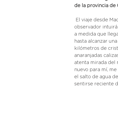
de la provincia de 
 El viaje desde Madrid, de no más de dos horas, transcurre por tierras donde el 
observador intuirá
a medida que llega
hasta alcanzar una
kilómetros de cris
anaranjadas caliza
atenta mirada del 
nuevo para mí, me 
el salto de agua de
sentirse reciente 