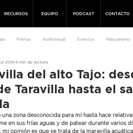
RECURSOS
EQUIPO
PODCAST
CONTACTO
aje
Prensa
Audiovisual
Eventos
Manzanares
jul 2019
4 min de lectura
illa del alto Tajo: des
e Taravilla hasta el s
da
do una zona desconocida para mí hasta hace relativ
 en sus frías aguas y de patear durante varios dí
, mi opinión es que se trata de la maravilla acuáti