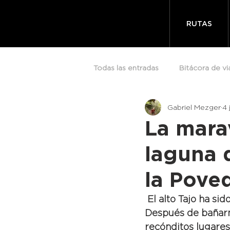
RUTAS
Todas las entradas
Bitácora de vi
Gabriel Mezger
4 
La marav
laguna d
la Pove
El alto Tajo ha si
Después de bañarme
recónditos lugares