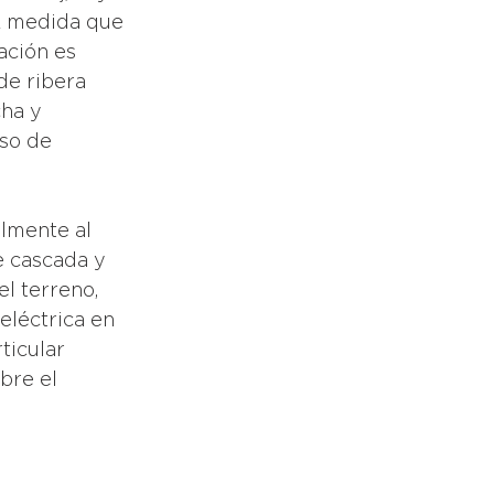
A medida que 
ación es 
de ribera 
ha y 
so de 
e cascada y 
l terreno, 
eléctrica en 
ticular 
bre el 