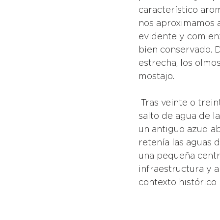
característico aro
nos aproximamos al
evidente y comienz
bien conservado. D
estrecha, los olmo
mostajo. 
 Tras veinte o treinta minutos de marcha a buen ritmo llegaremos finalmente al 
salto de agua de l
un antiguo azud ab
retenía las aguas d
una pequeña centra
infraestructura y 
contexto histórico 