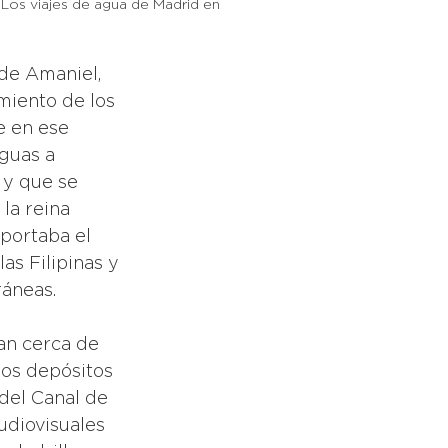
 Los viajes de agua de Madrid en 
miento de los 
e en ese 
guas a 
 y que se 
la reina 
portaba el 
as Filipinas y 
áneas. 
an cerca de 
os depósitos 
del Canal de 
udiovisuales 