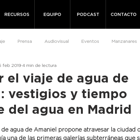
RECURSOS
EQUIPO
PODCAST
CONTACTO
aje
Prensa
Audiovisual
Eventos
Manzanares
5 feb 2019
4 min de lectura
 el viaje de agua de
: vestigios y tiempo
e del agua en Madrid
je de agua de Amaniel propone atravesar la ciudad de
ía una de las primeras galerías subterráneas que s