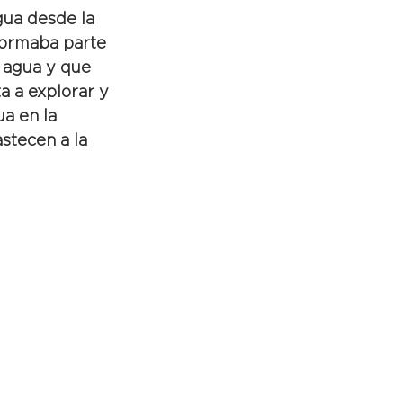
gua desde la 
 formaba parte 
 agua y que 
a a explorar y 
a en la 
stecen a la 