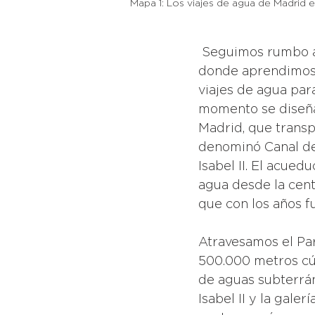
Mapa 1: Los viajes de agua de Madrid e
 Seguimos rumbo al sur para encontrarnos con restos del acueducto de Amaniel, 
donde aprendimos, 
viajes de agua para
momento se diseña
Madrid, que transpo
denominó Canal de I
Isabel II. El acue
agua desde la centr
que con los años f
Atravesamos el Pa
500.000 metros cúb
de aguas subterrán
Isabel II y la gale