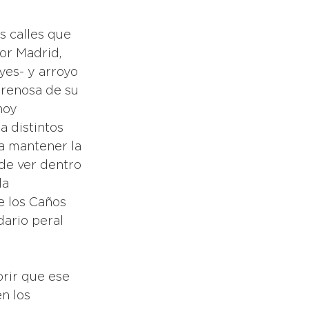
s calles que 
or Madrid, 
yes- y arroyo 
arenosa de su 
hoy 
 distintos 
a mantener la 
ede ver dentro 
a 
 los Caños 
dario peral 
rir que ese 
n los 