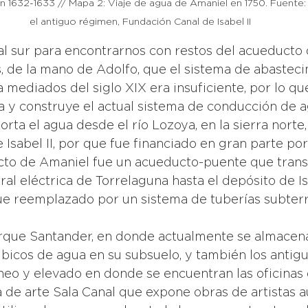
n 1632-1633 // Mapa 2: Viaje de agua de Amaniel en 1750. Fuente:
el antiguo régimen, Fundación Canal de Isabel II
de la mano de Adolfo, que el sistema de abasteci
 mediados del siglo XIX era insuficiente, por lo qu
 y construye el actual sistema de conducción de a
rta el agua desde el río Lozoya, en la sierra norte,
sabel II, por que fue financiado en gran parte por 
ducto de Amaniel fue un acueducto-puente que trans
al eléctrica de Torrelaguna hasta el depósito de Isl
ue reemplazado por un sistema de tuberías subterr
rque Santander, en donde actualmente se almacen
icos de agua en su subsuelo, y también los antigu
eo y elevado en donde se encuentran las oficinas 
ría de arte Sala Canal que expone obras de artistas a