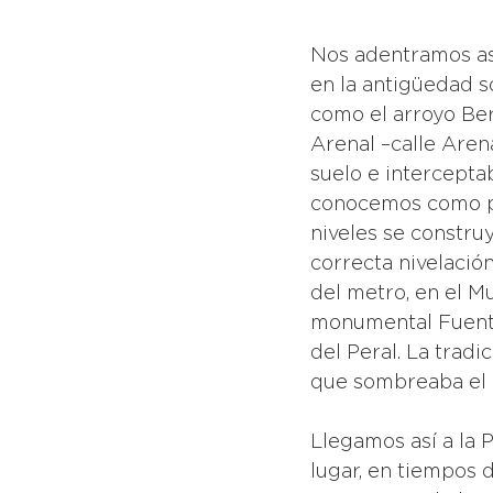
Nos adentramos así
en la antigüedad s
como el arroyo Ber
Arenal –calle Aren
suelo e intercepta
conocemos como pl
niveles se constru
correcta nivelació
del metro, en el M
monumental Fuente
del Peral. La tradi
que sombreaba el 
Llegamos así a la 
lugar, en tiempos 