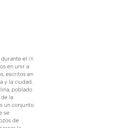
 durante el
IX 
s en unir a 
s, escritos en 
 y la ciudad. 
lina, poblado 
de la 
s un conjunto 
e se 
ozos de 