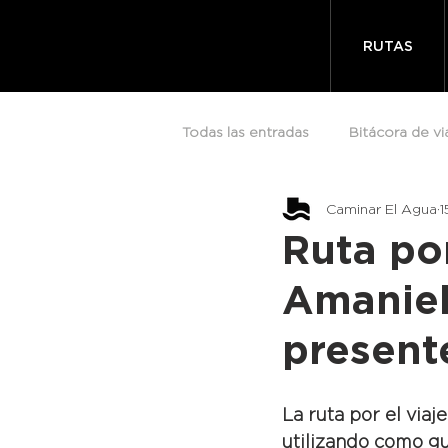
RUTAS
Todas las entradas
Bitácora de vi
Caminar El Agua
1
Ruta por
Amaniel
present
La ruta por el via
utilizando como gu