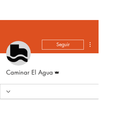
ÚNETE
Más acciones
Seguir
Administrador
Caminar El Agua