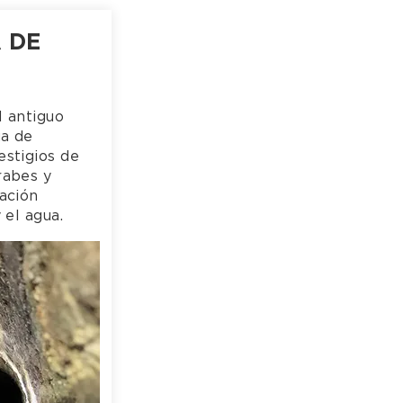
 DE
l antiguo
ua de
estigios de
rabes y
ación
y el agua.