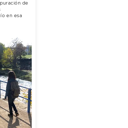
epuración de
s
ío en esa