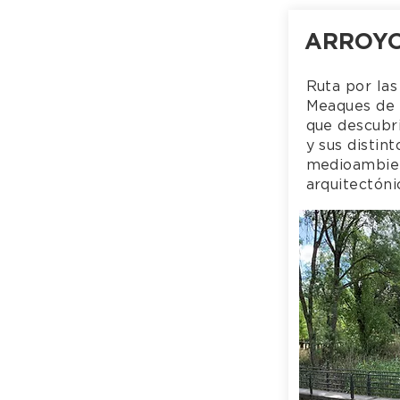
ARROY
Ruta por las
Meaques de 
que descubri
y sus distin
medioambien
arquitectóni