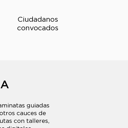
+1500
Ciudadanos
convocados
MA
caminatas guiadas
y otros cauces de
tas con talleres,