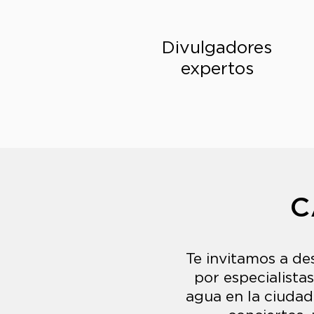
+70
Divulgadore
s
expertos
C
Te invitamos a de
por especialistas
agua en la ciudad