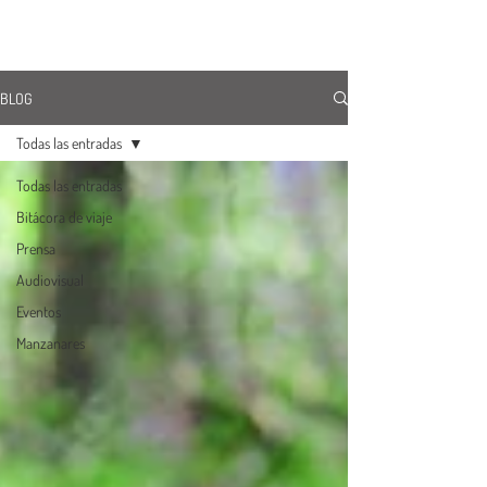
ÚNETE
BLOG
Todas las entradas
Todas las entradas
Bitácora de viaje
Prensa
Audiovisual
Eventos
Manzanares