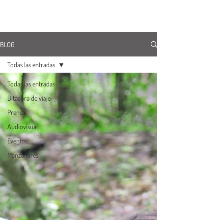
ÚNETE
BLOG
Todas las entradas
Todas las entradas
Bitácora de viaje
Prensa
Audiovisual
Eventos
Manzanares