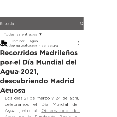
ÚNETE
Entrada
Todas las entradas
Caminar El Agua
Todas las entradas
10 may 2021
8 min de lectura
Recorridos Madrileños
Bitácora de viaje
por el Día Mundial del
Prensa
Agua 2021,
Audiovisual
descubriendo Madrid
Eventos
Acuosa
Manzanares
Los días 21 de marzo y 24 de abril, 
celebramos el Día Mundial del 
Agua junto al 
Observatorio del 
Agua de la Fundación Botín
, el 