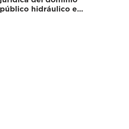
público hidráulico en
materia de aguas
continentales
 28040, Madrid
ad