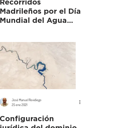
Recorridos
Madrileños por el Día
Mundial del Agua
2021, descubriendo
Madrid Acuosa
José Manuel Revidiego
25 ene 2021
Configuración
jurídica del dominio