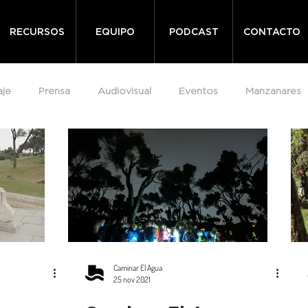
RECURSOS
EQUIPO
PODCAST
CONTACTO
aje
Prensa
Audiovisual
Eventos
Manzanares
Caminar El Agua
25 nov 2021