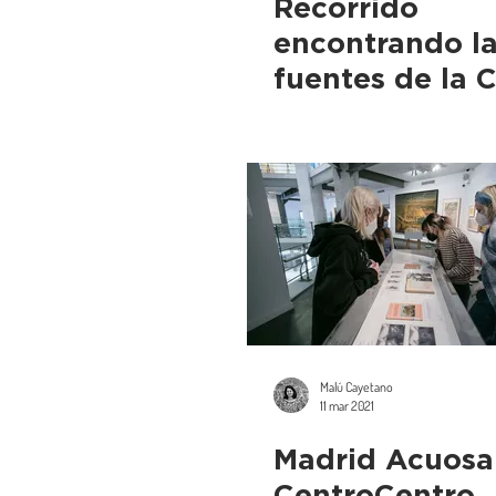
Recorrido
encontrando l
fuentes de la 
Campo
Malú Cayetano
11 mar 2021
Madrid Acuosa
CentroCentro,