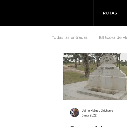
RUTAS
Todas las entradas
Bitácora de vi
Jaime Mateos Chicharro
3 mar 2022