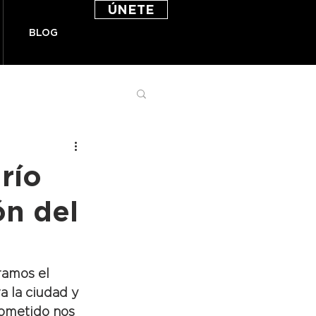
ÚNETE
BLOG
río
n del
ramos el 
 la ciudad y 
cometido nos 