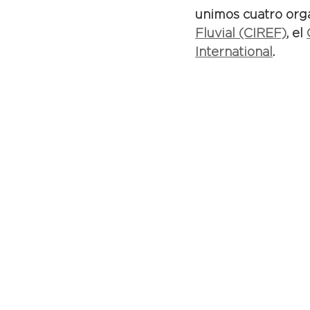
unimos cuatro orga
Fluvial (CIREF)
, el 
International
. 