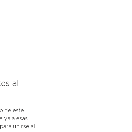
es al 
o de este 
e ya a esas 
ara unirse al 