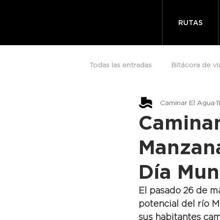
RUTAS
Todas las entradas
Bitácora de vi
Caminar El Agua
1
Caminan
Manzana
Día Mun
El pasado 26 de ma
potencial del río 
sus habitantes cam