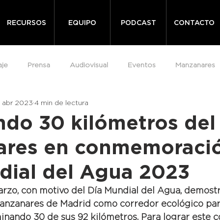
RECURSOS
EQUIPO
PODCAST
CONTACTO
aje
Prensa
Audiovisual
Eventos
Manzanares
1 abr 2023
4 min de lectura
do 30 kilómetros del 
res en conmemoració
dial del Agua 2023
rzo, con motivo del Día Mundial del Agua, demost
Manzanares de Madrid como corredor ecológico para
inando 30 de sus 92 kilómetros. Para lograr este 