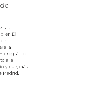
 de 
stas 
io
, en El 
 de 
ara la 
Hidrográfica 
o a la 
ío y que, más 
e Madrid.