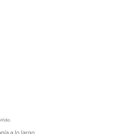
rrido
ía a lo largo 