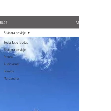
ÚNETE
BLOG
Bitácora de viaje
Todas las entradas
Bitácora de viaje
Prensa
Audiovisual
Eventos
Manzanares